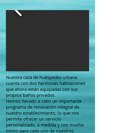
Nuestra casa de huéspedes urbana
cuenta con dos hermosas habitaciones
que ahora están equipadas con sus
propios baños privados.
Hemos llevado a cabo un importante
programa de renovación integral de
nuestro establecimiento, lo que nos
permite ofrecer un servicio
personalizado, a medida y con mucho
mimo para cada uno de nuestros