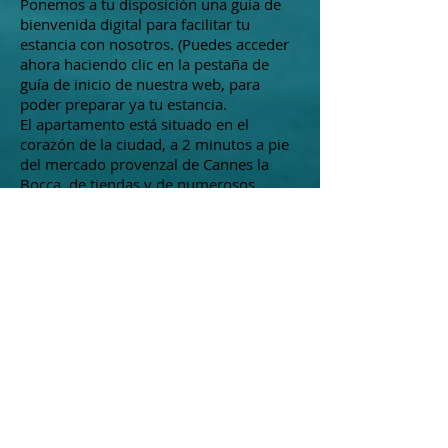
Ponemos a tu disposición una guía de
bienvenida digital para facilitar tu
estancia con nosotros. (Puedes acceder
ahora haciendo clic en la pestaña de
guía de inicio de nuestra web, para
poder preparar ya tu estancia.
El apartamento está situado en el
corazón de la ciudad, a 2 minutos a pie
del mercado provenzal de Cannes la
Bocca, de tiendas y de numerosos
restaurantes. Hay dos supermercados a
5 minutos a pie (Intermarché y Casino).
El casco antiguo y el palacio de festivales
se encuentran a 12 minutos en autobús
(3,5 km) de nuestro apartamento.
El mar está a 500 metros a pie y es muy
fácilmente accesible a través de un paso
subterráneo desde la plaza del mercado.
La estación de autobuses de la plaza del
mercado cuenta con cinco líneas de la
compañía de autobuses Palm.
La estación de tren de Cannes la Bocca,
situada a 10 minutos a pie, ofrece fácil