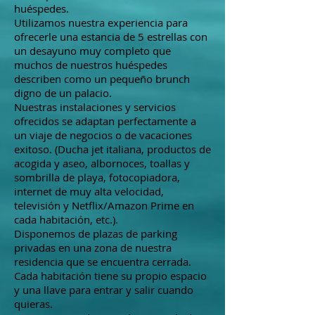
huéspedes.
Utilizamos nuestra experiencia para
ofrecerle una estancia de 5 estrellas con
un desayuno muy completo que
muchos de nuestros huéspedes
describen como un pequeño brunch
digno de un palacio.
Nuestras instalaciones y servicios
ofrecidos se adaptan perfectamente a
un viaje de negocios o de vacaciones
exitoso. (Ducha jet italiana, productos de
acogida y aseo, albornoces, toallas y
sombrilla de playa, fotocopiadora,
internet de muy alta velocidad,
televisión y Netflix/Amazon Prime en
cada habitación, etc.).
Disponemos de plazas de parking
privadas en una zona de nuestra
residencia que se encuentra cerrada.
Cada habitación tiene su propio espacio
y una llave para entrar y salir cuando
quieras.