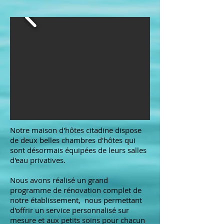
Notre maison d'hôtes citadine dispose
de deux belles chambres d'hôtes qui
sont désormais équipées de leurs salles
d'eau privatives.
Nous avons réalisé un grand
programme de rénovation complet de
notre établissement, nous permettant
d'offrir un service personnalisé sur
mesure et aux petits soins pour chacun