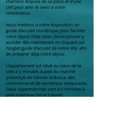
chambre dispose de sa place et d'une
clef pour aller et venir à votre
convenance.
Nous mettons à votre disposition un
guide d'accueil numérique pour faciliter
votre séjour chez nous. (Vous pouvez y
accéder dés maintenant en cliquant sur
l'onglet guide d'accueil de notre site, afin
de préparer déjà votre séjour.
L'appartement est situé au cœur de la
ville à 2 minutes à pied du marché
provençal de Cannes la Bocca, des
commerces et de nombreux restaurants.
Deux supermarchés sont à 5 minutes à
pied (intermarché et Casino).
La vieille ville et la palais des festivals
sont situés à 12 minutes en bus à 3,5
Km de notre appartement.
La mer est à 500 m à pied et très