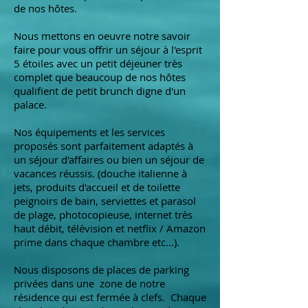
de nos hôtes.
Nous mettons en oeuvre notre savoir
faire pour vous offrir un séjour à l'esprit
5 étoiles avec un petit déjeuner très
complet que beaucoup de nos hôtes
qualifient de petit brunch digne d'un
palace.
Nos équipements et les services
proposés sont parfaitement adaptés à
un séjour d'affaires ou bien un séjour de
vacances réussis. (douche italienne à
jets, produits d'accueil et de toilette
peignoirs de bain, serviettes et parasol
de plage, photocopieuse, internet très
haut débit, télévision et netflix / Amazon
prime dans chaque chambre etc...).
Nous disposons de places de parking
privées dans une zone de notre
résidence qui est fermée à clefs. Chaque